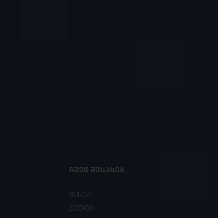
ᲩᲕᲔᲜ ᲨᲔᲡᲐᲮᲔᲑ
მისია
გუნდი