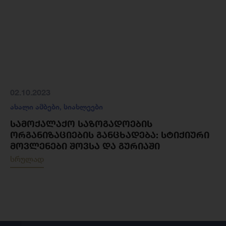
02.10.2023
ახალი ამბები
,
სიახლეები
ᲡᲐᲛᲝᲥᲐᲚᲐᲥᲝ ᲡᲐᲖᲝᲒᲐᲓᲝᲔᲑᲘᲡ
ᲝᲠᲒᲐᲜᲘᲖᲐᲪᲘᲔᲑᲘᲡ ᲒᲐᲜᲪᲮᲐᲓᲔᲑᲐ: ᲡᲢᲘᲥᲘᲣᲠᲘ
ᲛᲝᲕᲚᲔᲜᲔᲑᲘ ᲨᲝᲕᲡᲐ ᲓᲐ ᲒᲣᲠᲘᲐᲨᲘ
სრულად