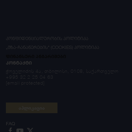
ᲙᲝᲜᲤᲘᲓᲔᲜᲪᲘᲐᲚᲣᲠᲝᲑᲘᲡ ᲞᲝᲚᲘᲢᲘᲙᲐ
„ᲛᲖᲐ-ᲩᲐᲜᲐᲬᲔᲠᲔᲑᲘᲡ“ (COOKIES) ᲞᲝᲚᲘᲢᲘᲙᲐ
ფინანსური ანგარიშები
ᲙᲝᲜᲢᲐᲥᲢᲘ
ჭოველიძის 4ა, თბილისი, 0108, საქართველო
+995 32 2 25 04 63
[email protected]
აპლიკაცია
FAQ