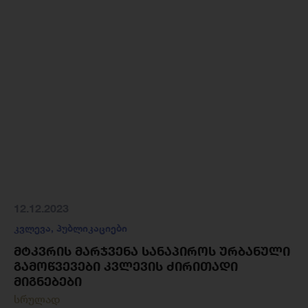
12.12.2023
კვლევა
,
პუბლიკაციები
ᲛᲢᲙᲕᲠᲘᲡ ᲛᲐᲠᲯᲕᲔᲜᲐ ᲡᲐᲜᲐᲞᲘᲠᲝᲡ ᲣᲠᲑᲐᲜᲣᲚᲘ
ᲒᲐᲛᲝᲬᲕᲔᲕᲔᲑᲘ ᲙᲕᲚᲔᲕᲘᲡ ᲫᲘᲠᲘᲗᲐᲓᲘ
ᲛᲘᲒᲜᲔᲑᲔᲑᲘ
სრულად