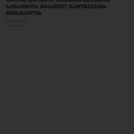
ᲡᲐᲜᲐᲞᲘᲠᲝᲡ ᲣᲠᲑᲐᲜᲣᲚ ᲒᲐᲛᲝᲬᲕᲔᲕᲔᲑᲡ
ᲨᲔᲘᲡᲬᲐᲕᲚᲘᲡ
სრულად