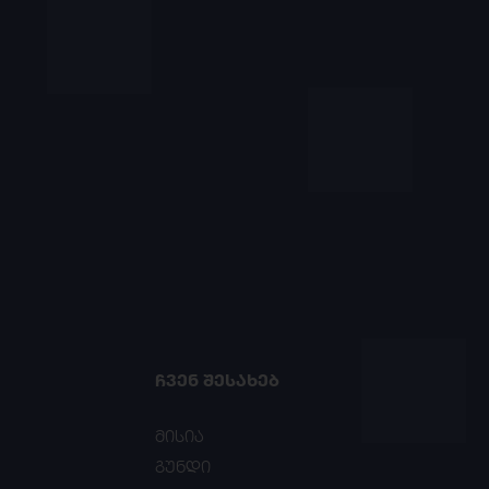
ᲩᲕᲔᲜ ᲨᲔᲡᲐᲮᲔᲑ
მისია
გუნდი