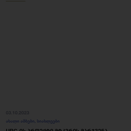
03.10.2023
ახალი ამბები
,
სიახლეები
URC-ᲘᲡ ᲞᲠᲝᲔᲥᲢᲘ ᲛᲢᲙᲕᲠᲘᲡ ᲛᲐᲠᲯᲕᲔᲜᲐ