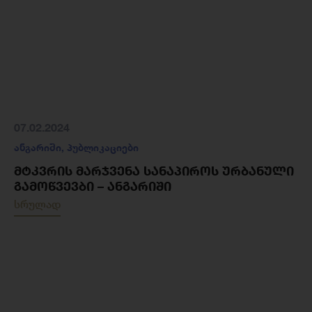
07.02.2024
ანგარიში
,
პუბლიკაციები
ᲛᲢᲙᲕᲠᲘᲡ ᲛᲐᲠᲯᲕᲔᲜᲐ ᲡᲐᲜᲐᲞᲘᲠᲝᲡ ᲣᲠᲑᲐᲜᲣᲚᲘ
ᲒᲐᲛᲝᲬᲕᲔᲕᲑᲘ – ᲐᲜᲒᲐᲠᲘᲨᲘ
სრულად