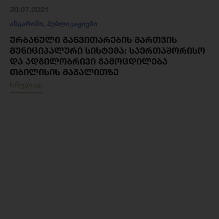
30.07.2021
ანგარიში
,
პუბლიკაციები
ᲣᲠᲑᲐᲜᲣᲚᲘ ᲒᲐᲜᲕᲘᲗᲐᲠᲔᲑᲘᲡ ᲛᲐᲠᲗᲕᲘᲡ
ᲛᲣᲜᲘᲪᲘᲞᲐᲚᲣᲠᲘ ᲡᲘᲡᲢᲔᲛᲐ: ᲡᲐᲔᲠᲗᲐᲨᲝᲠᲘᲡᲝ
ᲓᲐ ᲐᲓᲒᲘᲚᲝᲑᲠᲘᲕᲘ ᲒᲐᲛᲝᲪᲓᲘᲚᲔᲑᲐ
ᲗᲑᲘᲚᲘᲡᲘᲡ ᲛᲐᲒᲐᲚᲘᲗᲖᲔ
სრულად