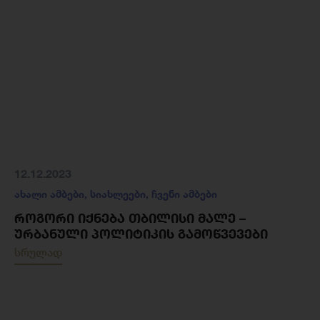
12.12.2023
ახალი ამბები
,
სიახლეები
,
ჩვენი ამბები
ᲠᲝᲒᲝᲠᲘ ᲘᲥᲜᲔᲑᲐ ᲗᲑᲘᲚᲘᲡᲘ ᲛᲐᲚᲔ –
ᲣᲠᲑᲐᲜᲣᲚᲘ ᲞᲝᲚᲘᲢᲘᲙᲘᲡ ᲒᲐᲛᲝᲬᲕᲔᲕᲔᲑᲘ
სრულად