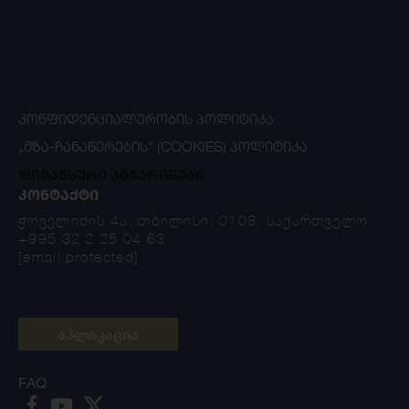
ᲙᲝᲜᲤᲘᲓᲔᲜᲪᲘᲐᲚᲣᲠᲝᲑᲘᲡ ᲞᲝᲚᲘᲢᲘᲙᲐ
„ᲛᲖᲐ-ᲩᲐᲜᲐᲬᲔᲠᲔᲑᲘᲡ“ (COOKIES) ᲞᲝᲚᲘᲢᲘᲙᲐ
ფინანსური ანგარიშები
ᲙᲝᲜᲢᲐᲥᲢᲘ
ჭოველიძის 4ა, თბილისი, 0108, საქართველო
+995 32 2 25 04 63
[email protected]
აპლიკაცია
FAQ