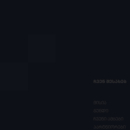
ᲩᲕᲔᲜ ᲨᲔᲡᲐᲮᲔᲑ
მისია
გუნდი
ჩვენი ამბები
პარტნიორები