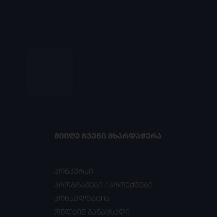
ᲛᲘᲘᲦᲔ ᲩᲕᲔᲜᲘ ᲛᲮᲐᲠᲓᲐᲭᲔᲠᲐ
კონკურსი
პროგრამები / პროექტები
კონსულტაცია
ონლაინ განაცხადი