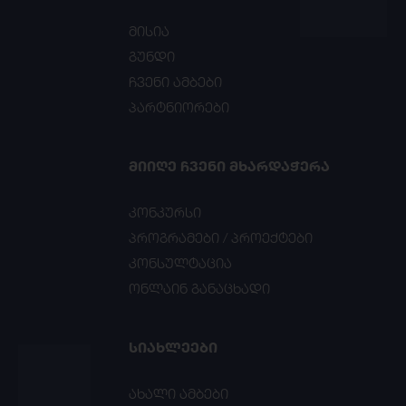
მისია
გუნდი
ჩვენი ამბები
პარტნიორები
ᲛᲘᲘᲦᲔ ᲩᲕᲔᲜᲘ ᲛᲮᲐᲠᲓᲐᲭᲔᲠᲐ
კონკურსი
პროგრამები / პროექტები
კონსულტაცია
ონლაინ განაცხადი
ᲡᲘᲐᲮᲚᲔᲔᲑᲘ
ახალი ამბები