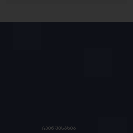
ᲩᲕᲔᲜ ᲨᲔᲡᲐᲮᲔᲑ