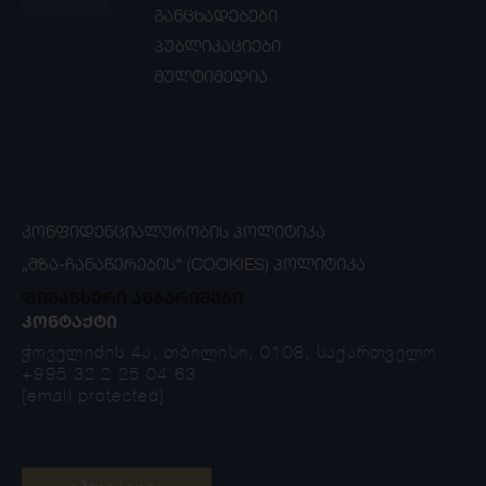
განცხადებები
პუბლიკაციები
მულტიმედია
ᲙᲝᲜᲤᲘᲓᲔᲜᲪᲘᲐᲚᲣᲠᲝᲑᲘᲡ ᲞᲝᲚᲘᲢᲘᲙᲐ
„ᲛᲖᲐ-ᲩᲐᲜᲐᲬᲔᲠᲔᲑᲘᲡ“ (COOKIES) ᲞᲝᲚᲘᲢᲘᲙᲐ
ფინანსური ანგარიშები
ᲙᲝᲜᲢᲐᲥᲢᲘ
ჭოველიძის 4ა, თბილისი, 0108, საქართველო
+995 32 2 25 04 63
[email protected]