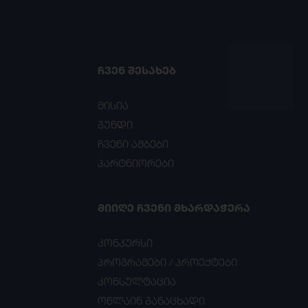
ᲩᲕᲔᲜ ᲨᲔᲡᲐᲮᲔᲑ
მისია
გუნდი
ჩვენი ამბები
პარტნიორები
ᲛᲘᲘᲦᲔ ᲩᲕᲔᲜᲘ ᲛᲮᲐᲠᲓᲐᲭᲔᲠᲐ
კონკურსი
პროგრამები / პროექტები
კონსულტაცია
ონლაინ განაცხადი