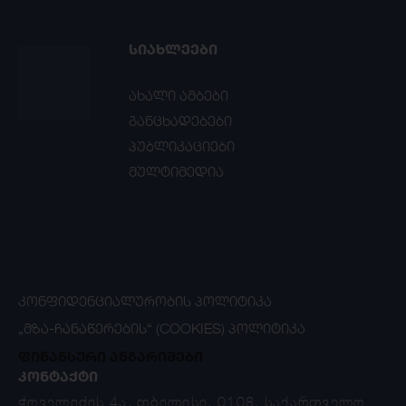
ᲡᲘᲐᲮᲚᲔᲔᲑᲘ
ახალი ამბები
განცხადებები
პუბლიკაციები
მულტიმედია
ᲙᲝᲜᲤᲘᲓᲔᲜᲪᲘᲐᲚᲣᲠᲝᲑᲘᲡ ᲞᲝᲚᲘᲢᲘᲙᲐ
„ᲛᲖᲐ-ᲩᲐᲜᲐᲬᲔᲠᲔᲑᲘᲡ“ (COOKIES) ᲞᲝᲚᲘᲢᲘᲙᲐ
ფინანსური ანგარიშები
ᲙᲝᲜᲢᲐᲥᲢᲘ
ჭოველიძის 4ა, თბილისი, 0108, საქართველო