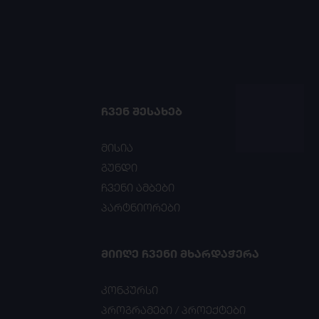
ᲩᲕᲔᲜ ᲨᲔᲡᲐᲮᲔᲑ
მისია
გუნდი
ჩვენი ამბები
პარტნიორები
ᲛᲘᲘᲦᲔ ᲩᲕᲔᲜᲘ ᲛᲮᲐᲠᲓᲐᲭᲔᲠᲐ
კონკურსი
პროგრამები / პროექტები