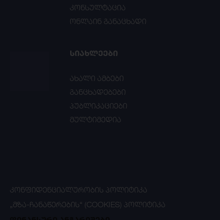
კონსულტაცია
ონლაინ განაცხადი
ᲡᲘᲐᲮᲚᲔᲔᲑᲘ
ახალი ამბები
განცხადებები
პუბლიკაციები
მულტიმედია
ᲙᲝᲜᲤᲘᲓᲔᲜᲪᲘᲐᲚᲣᲠᲝᲑᲘᲡ ᲞᲝᲚᲘᲢᲘᲙᲐ
„ᲛᲖᲐ-ᲩᲐᲜᲐᲬᲔᲠᲔᲑᲘᲡ“ (COOKIES) ᲞᲝᲚᲘᲢᲘᲙᲐ
ფინანსური ანგარიშები