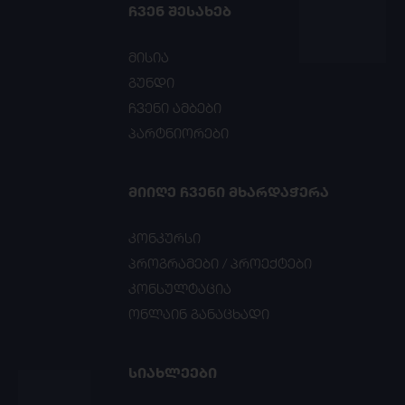
ᲩᲕᲔᲜ ᲨᲔᲡᲐᲮᲔᲑ
მისია
გუნდი
ჩვენი ამბები
პარტნიორები
ᲛᲘᲘᲦᲔ ᲩᲕᲔᲜᲘ ᲛᲮᲐᲠᲓᲐᲭᲔᲠᲐ
კონკურსი
პროგრამები / პროექტები
კონსულტაცია
ონლაინ განაცხადი
ᲡᲘᲐᲮᲚᲔᲔᲑᲘ