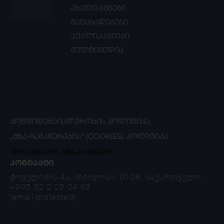
ახალი ამბები
განცხადებები
პუბლიკაციები
მულტიმედია
ᲙᲝᲜᲤᲘᲓᲔᲜᲪᲘᲐᲚᲣᲠᲝᲑᲘᲡ ᲞᲝᲚᲘᲢᲘᲙᲐ
„ᲛᲖᲐ-ᲩᲐᲜᲐᲬᲔᲠᲔᲑᲘᲡ“ (COOKIES) ᲞᲝᲚᲘᲢᲘᲙᲐ
ფინანსური ანგარიშები
ᲙᲝᲜᲢᲐᲥᲢᲘ
ჭოველიძის 4ა, თბილისი, 0108, საქართველო
+995 32 2 25 04 63
[email protected]