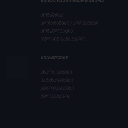
ᲛᲘᲘᲦᲔ ᲩᲕᲔᲜᲘ ᲛᲮᲐᲠᲓᲐᲭᲔᲠᲐ
კონკურსი
პროგრამები / პროექტები
კონსულტაცია
ონლაინ განაცხადი
ᲡᲘᲐᲮᲚᲔᲔᲑᲘ
ახალი ამბები
განცხადებები
პუბლიკაციები
მულტიმედია