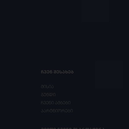
ᲩᲕᲔᲜ ᲨᲔᲡᲐᲮᲔᲑ
მისია
გუნდი
ჩვენი ამბები
პარტნიორები