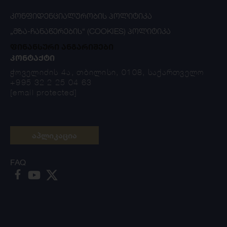
ᲙᲝᲜᲤᲘᲓᲔᲜᲪᲘᲐᲚᲣᲠᲝᲑᲘᲡ ᲞᲝᲚᲘᲢᲘᲙᲐ
„ᲛᲖᲐ-ᲩᲐᲜᲐᲬᲔᲠᲔᲑᲘᲡ“ (COOKIES) ᲞᲝᲚᲘᲢᲘᲙᲐ
ფინანსური ანგარიშები
ᲙᲝᲜᲢᲐᲥᲢᲘ
ჭოველიძის 4ა, თბილისი, 0108, საქართველო
+995 32 2 25 04 63
[email protected]
აპლიკაცია
FAQ