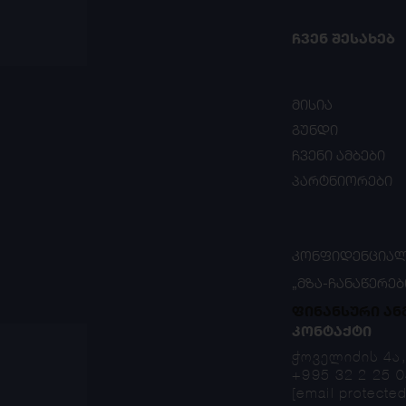
ᲩᲕᲔᲜ ᲨᲔᲡᲐᲮᲔᲑ
მისია
გუნდი
ჩვენი ამბები
პარტნიორები
ᲙᲝᲜᲤᲘᲓᲔᲜᲪᲘᲐᲚ
„ᲛᲖᲐ-ᲩᲐᲜᲐᲬᲔᲠᲔᲑ
ფინანსური ან
ᲙᲝᲜᲢᲐᲥᲢᲘ
ჭოველიძის 4ა
+995 32 2 25 0
[email protected