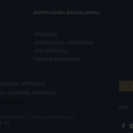
ᲛᲘᲘᲦᲔ ᲩᲕᲔᲜᲘ ᲛᲮᲐᲠᲓᲐᲭᲔᲠᲐ
კონკურსი
პროგრამები / პროექტები
კონსულტაცია
ონლაინ განაცხადი
ᲣᲠᲝᲑᲘᲡ ᲞᲝᲚᲘᲢᲘᲙᲐ
ᲘᲡ“ (COOKIES) ᲞᲝᲚᲘᲢᲘᲙᲐ
გარიშები
FAQ
, თბილისი, 0108, საქართველო
4 63
]