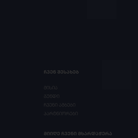
ᲩᲕᲔᲜ ᲨᲔᲡᲐᲮᲔᲑ
მისია
გუნდი
ჩვენი ამბები
პარტნიორები
ᲛᲘᲘᲦᲔ ᲩᲕᲔᲜᲘ ᲛᲮᲐᲠᲓᲐᲭᲔᲠᲐ