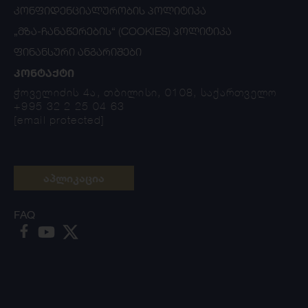
ᲙᲝᲜᲤᲘᲓᲔᲜᲪᲘᲐᲚᲣᲠᲝᲑᲘᲡ ᲞᲝᲚᲘᲢᲘᲙᲐ
„ᲛᲖᲐ-ᲩᲐᲜᲐᲬᲔᲠᲔᲑᲘᲡ“ (COOKIES) ᲞᲝᲚᲘᲢᲘᲙᲐ
ᲤᲘᲜᲐᲜᲡᲣᲠᲘ ᲐᲜᲒᲐᲠᲘᲨᲔᲑᲘ
ᲙᲝᲜᲢᲐᲥᲢᲘ
ჭოველიძის 4ა, თბილისი, 0108, საქართველო
+995 32 2 25 04 63
[email protected]
აპლიკაცია
FAQ