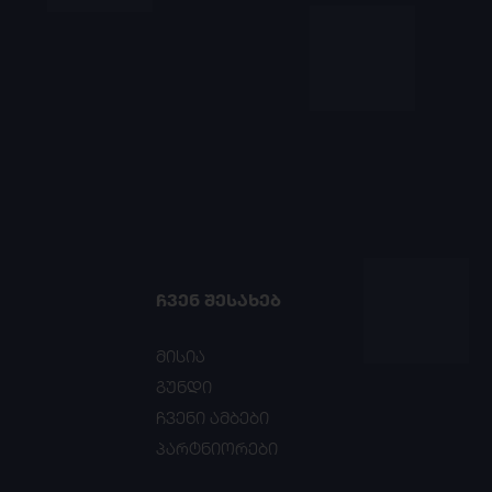
ᲩᲕᲔᲜ ᲨᲔᲡᲐᲮᲔᲑ
მისია
გუნდი
ჩვენი ამბები
პარტნიორები