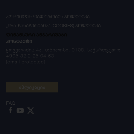
ᲙᲝᲜᲤᲘᲓᲔᲜᲪᲘᲐᲚᲣᲠᲝᲑᲘᲡ ᲞᲝᲚᲘᲢᲘᲙᲐ
„ᲛᲖᲐ-ᲩᲐᲜᲐᲬᲔᲠᲔᲑᲘᲡ“ (COOKIES) ᲞᲝᲚᲘᲢᲘᲙᲐ
ფინანსური ანგარიშები
ᲙᲝᲜᲢᲐᲥᲢᲘ
ჭოველიძის 4ა, თბილისი, 0108, საქართველო
+995 32 2 25 04 63
[email protected]
აპლიკაცია
FAQ