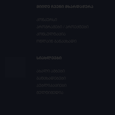
ᲛᲘᲘᲦᲔ ᲩᲕᲔᲜᲘ ᲛᲮᲐᲠᲓᲐᲭᲔᲠᲐ
კონკურსი
პროგრამები / პროექტები
კონსულტაცია
ონლაინ განაცხადი
ᲡᲘᲐᲮᲚᲔᲔᲑᲘ
ახალი ამბები
განცხადებები
პუბლიკაციები
მულტიმედია