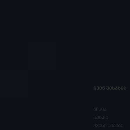
ᲩᲕᲔᲜ ᲨᲔᲡᲐᲮᲔᲑ
მისია
გუნდი
ჩვენი ამბები