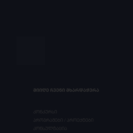
ᲛᲘᲘᲦᲔ ᲩᲕᲔᲜᲘ ᲛᲮᲐᲠᲓᲐᲭᲔᲠᲐ
კონკურსი
პროგრამები / პროექტები
კონსულტაცია