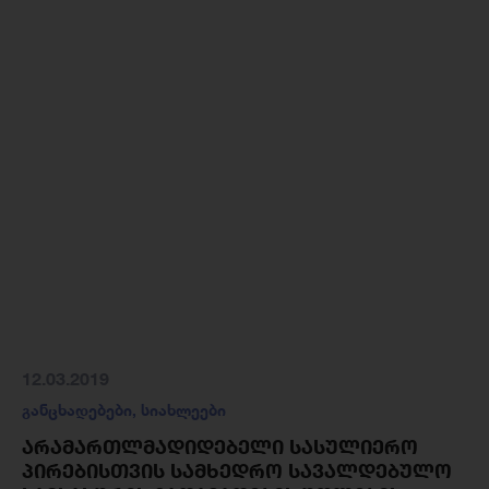
12.03.2019
განცხადებები
,
სიახლეები
ᲐᲠᲐᲛᲐᲠᲗᲚᲛᲐᲓᲘᲓᲔᲑᲔᲚᲘ ᲡᲐᲡᲣᲚᲘᲔᲠᲝ
ᲞᲘᲠᲔᲑᲘᲡᲗᲕᲘᲡ ᲡᲐᲛᲮᲔᲓᲠᲝ ᲡᲐᲕᲐᲚᲓᲔᲑᲣᲚᲝ