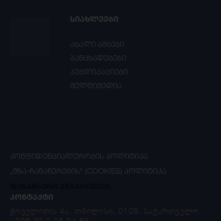
ᲡᲘᲐᲮᲚᲔᲔᲑᲘ
ახალი ამბები
განცხადებები
პუბლიკაციები
მულტიმედია
ᲙᲝᲜᲤᲘᲓᲔᲜᲪᲘᲐᲚᲣᲠᲝᲑᲘᲡ ᲞᲝᲚᲘᲢᲘᲙᲐ
„ᲛᲖᲐ-ᲩᲐᲜᲐᲬᲔᲠᲔᲑᲘᲡ“ (COOKIES) ᲞᲝᲚᲘᲢᲘᲙᲐ
ფინანსური ანგარიშები
ᲙᲝᲜᲢᲐᲥᲢᲘ
ჭოველიძის 4ა, თბილისი, 0108, საქართველო
+995 32 2 25 04 63