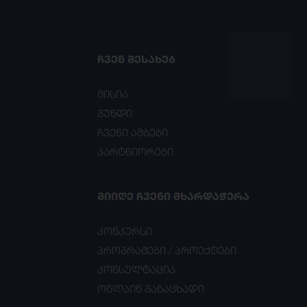
ᲩᲕᲔᲜ ᲨᲔᲡᲐᲮᲔᲑ
მისია
გუნდი
ჩვენი ამბები
პარტნიორები
ᲛᲘᲘᲦᲔ ᲩᲕᲔᲜᲘ ᲛᲮᲐᲠᲓᲐᲭᲔᲠᲐ
კონკურსი
პროგრამები / პროექტები
კონსულტაცია
ონლაინ განაცხადი