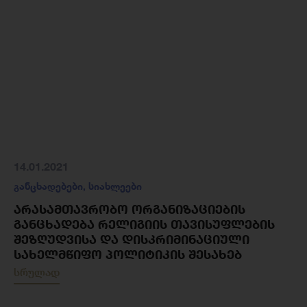
14.01.2021
განცხადებები
,
სიახლეები
ᲐᲠᲐᲡᲐᲛᲗᲐᲕᲠᲝᲑᲝ ᲝᲠᲒᲐᲜᲘᲖᲐᲪᲘᲔᲑᲘᲡ
ᲒᲐᲜᲪᲮᲐᲓᲔᲑᲐ ᲠᲔᲚᲘᲒᲘᲘᲡ ᲗᲐᲕᲘᲡᲣᲤᲚᲔᲑᲘᲡ
ᲨᲔᲖᲦᲣᲓᲕᲘᲡᲐ ᲓᲐ ᲓᲘᲡᲙᲠᲘᲛᲘᲜᲐᲪᲘᲣᲚᲘ
ᲡᲐᲮᲔᲚᲛᲬᲘᲤᲝ ᲞᲝᲚᲘᲢᲘᲙᲘᲡ ᲨᲔᲡᲐᲮᲔᲑ
სრულად