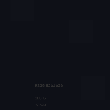
ᲩᲕᲔᲜ ᲨᲔᲡᲐᲮᲔᲑ
მისია
გუნდი