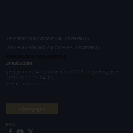
ᲙᲝᲜᲤᲘᲓᲔᲜᲪᲘᲐᲚᲣᲠᲝᲑᲘᲡ ᲞᲝᲚᲘᲢᲘᲙᲐ
„ᲛᲖᲐ-ᲩᲐᲜᲐᲬᲔᲠᲔᲑᲘᲡ“ (COOKIES) ᲞᲝᲚᲘᲢᲘᲙᲐ
ფინანსური ანგარიშები
ᲙᲝᲜᲢᲐᲥᲢᲘ
ჭოველიძის 4ა, თბილისი, 0108, საქართველო
+995 32 2 25 04 63
[email protected]
აპლიკაცია
FAQ